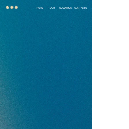
HOME
TOUR
NOSOTROS
CONTACTO
nuevo EP
.
ya disponible.
olé (Video Oficial)